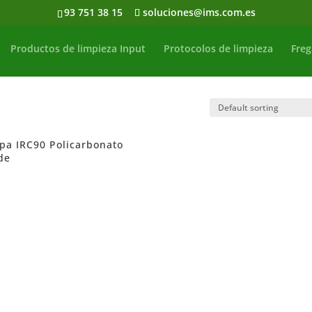
93 751 38 15
soluciones@ims.com.es
Productos de limpieza Input
Protocolos de limpieza
Freg
ipa IRC90 Policarbonato
de