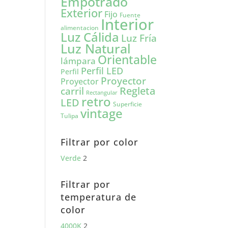
Empotrado
Exterior
Fijo
Fuente
Interior
alimentacion
Luz Cálida
Luz Fría
Luz Natural
Orientable
lámpara
Perfil LED
Perfil
Proyector
Proyector
carril
Regleta
Rectangular
retro
LED
Superficie
vintage
Tulipa
Filtrar por color
Verde
2
Filtrar por
temperatura de
color
4000K
2