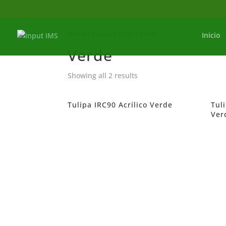
Home
/ Product Color / Verde
Inicio
Verde
Showing all 2 results
Tulipa IRC90 Acrílico Verde
Tul
Ver