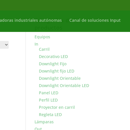
Categorías de los
adoras industriales autónomas
Canal de soluciones Input
productos
Equipos
In
Carril
Decorativo LED
Downlight Fijo
Downlight fijo LED
Downlight Orientable
Downlight Orientable LED
Panel LED
Perfil LED
Proyector en carril
Regleta LED
Lámparas
Out