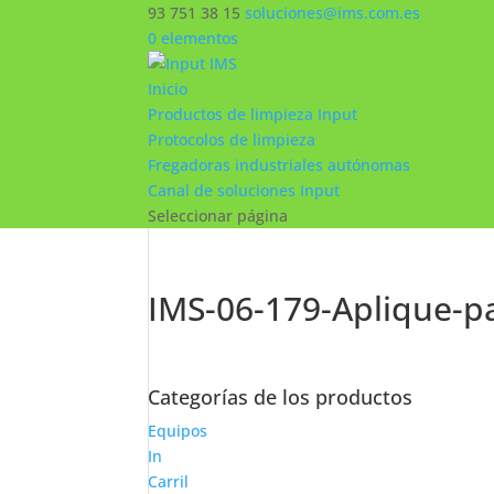
93 751 38 15
soluciones@ims.com.es
0 elementos
Inicio
Productos de limpieza Input
Protocolos de limpieza
Fregadoras industriales autónomas
Canal de soluciones Input
Seleccionar página
IMS-06-179-Aplique-p
Categorías de los productos
Equipos
In
Carril