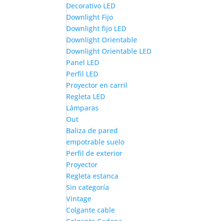
Decorativo LED
Downlight Fijo
Downlight fijo LED
Downlight Orientable
Downlight Orientable LED
Panel LED
Perfil LED
Proyector en carril
Regleta LED
Lámparas
Out
Baliza de pared
empotrable suelo
Perfil de exterior
Proyector
Regleta estanca
Sin categoría
Vintage
Colgante cable