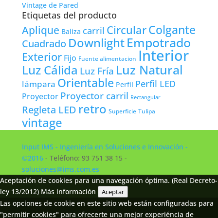
Vintage de Pared
Etiquetas del producto
Colgante
Circular
Aplique
carril
Baliza
Empotrado
Downlight
Cuadrado
Interior
Exterior
Fijo
Fuente alimentacion
Luz Natural
Luz Cálida
Luz Fría
Orientable
lámpara
Perfil LED
Perfil
Proyector carril
Proyector
Rectangular
retro
Regleta LED
Tulipa
Superficie
vintage
Input IMS - Ingeniería en Soluciones e Innovación -
©2016
- Teléfono: 93 751 38 15 -
soluciones@ims.com.es
Aceptación de cookies para una navegación óptima. (Real Decreto-
ley 13/2012)
Más información
Aceptar
Las opciones de cookie en este sitio web están configuradas para
"permitir cookies" para ofrecerte una mejor experiéncia de