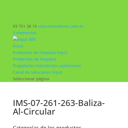
93 751 38 15
soluciones@ims.com.es
0 elementos
Inicio
Productos de limpieza Input
Protocolos de limpieza
Fregadoras industriales autónomas
Canal de soluciones Input
Seleccionar página
IMS-07-261-263-Baliza-
Al-Circular
Categorías de los productos