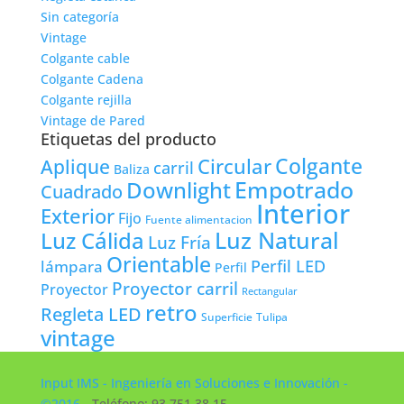
Sin categoría
Vintage
Colgante cable
Colgante Cadena
Colgante rejilla
Vintage de Pared
Etiquetas del producto
Colgante
Circular
Aplique
carril
Baliza
Empotrado
Downlight
Cuadrado
Interior
Exterior
Fijo
Fuente alimentacion
Luz Natural
Luz Cálida
Luz Fría
Orientable
lámpara
Perfil LED
Perfil
Proyector carril
Proyector
Rectangular
retro
Regleta LED
Tulipa
Superficie
vintage
Input IMS - Ingeniería en Soluciones e Innovación -
©2016
- Teléfono: 93 751 38 15 -