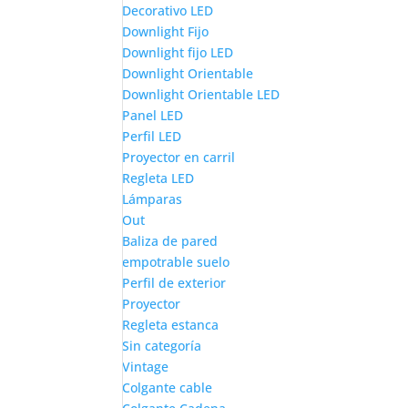
Decorativo LED
Downlight Fijo
Downlight fijo LED
Downlight Orientable
Downlight Orientable LED
Panel LED
Perfil LED
Proyector en carril
Regleta LED
Lámparas
Out
Baliza de pared
empotrable suelo
Perfil de exterior
Proyector
Regleta estanca
Sin categoría
Vintage
Colgante cable