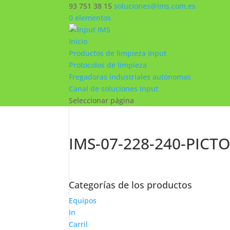
93 751 38 15
soluciones@ims.com.es
0 elementos
Inicio
Productos de limpieza Input
Protocolos de limpieza
Fregadoras industriales autónomas
Canal de soluciones Input
Seleccionar página
IMS-07-228-240-PICT
Categorías de los productos
Equipos
In
Carril