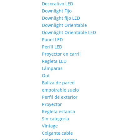
Decorativo LED
Downlight Fijo
Downlight fijo LED
Downlight Orientable
Downlight Orientable LED
Panel LED
Perfil LED
Proyector en carril
Regleta LED
Lámparas
Out
Baliza de pared
empotrable suelo
Perfil de exterior
Proyector
Regleta estanca
Sin categoría
Vintage
Colgante cable