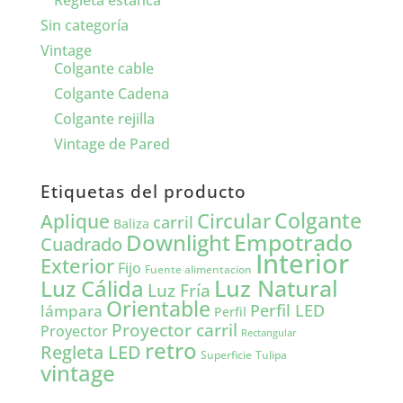
Regleta estanca
Sin categoría
Vintage
Colgante cable
Colgante Cadena
Colgante rejilla
Vintage de Pared
Etiquetas del producto
Colgante
Circular
Aplique
carril
Baliza
Empotrado
Downlight
Cuadrado
Interior
Exterior
Fijo
Fuente alimentacion
Luz Natural
Luz Cálida
Luz Fría
Orientable
lámpara
Perfil LED
Perfil
Proyector carril
Proyector
Rectangular
retro
Regleta LED
Tulipa
Superficie
vintage