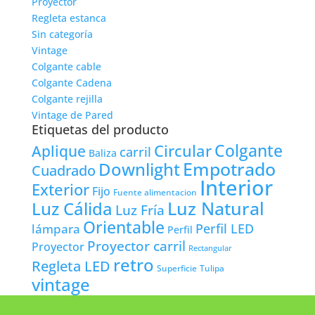
Proyector
Regleta estanca
Sin categoría
Vintage
Colgante cable
Colgante Cadena
Colgante rejilla
Vintage de Pared
Etiquetas del producto
Colgante
Circular
Aplique
carril
Baliza
Empotrado
Downlight
Cuadrado
Interior
Exterior
Fijo
Fuente alimentacion
Luz Natural
Luz Cálida
Luz Fría
Orientable
lámpara
Perfil LED
Perfil
Proyector carril
Proyector
Rectangular
retro
Regleta LED
Tulipa
Superficie
vintage