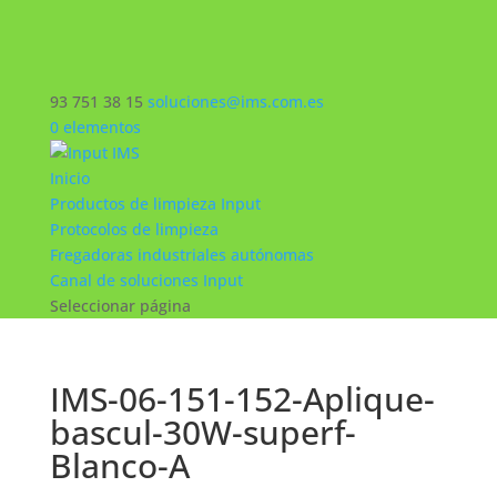
93 751 38 15
soluciones@ims.com.es
0 elementos
Inicio
Productos de limpieza Input
Protocolos de limpieza
Fregadoras industriales autónomas
Canal de soluciones Input
Seleccionar página
IMS-06-151-152-Aplique-
bascul-30W-superf-
Blanco-A