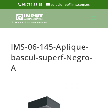
93 751 38 15
soluciones@ims.com.es
IMS-06-145-Aplique-
bascul-superf-Negro-
A