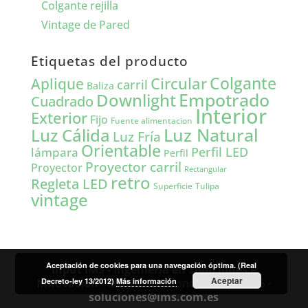
Colgante rejilla
Vintage de Pared
Etiquetas del producto
Colgante
Circular
Aplique
carril
Baliza
Empotrado
Downlight
Cuadrado
Interior
Exterior
Fijo
Fuente alimentacion
Luz Natural
Luz Cálida
Luz Fría
Orientable
lámpara
Perfil LED
Perfil
Proyector carril
Proyector
Rectangular
retro
Regleta LED
Tulipa
Superficie
vintage
Aceptación de cookies para una navegación óptima. (Real
Input IMS - Ingeniería en Soluciones e
Aceptar
Innovación - ©2016
Decreto-ley 13/2012)
Más información
- Teléfono: 93 751 38 15 -
soluciones@ims.com.es