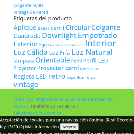
Colgante rejilla
Vintage de Pared
Etiquetas del producto
Colgante
Circular
Aplique
carril
Baliza
Empotrado
Downlight
Cuadrado
Interior
Exterior
Fijo
Fuente alimentacion
Luz Natural
Luz Cálida
Luz Fría
Orientable
lámpara
Perfil LED
Perfil
Proyector carril
Proyector
Rectangular
retro
Regleta LED
Tulipa
Superficie
vintage
Input IMS - Ingeniería en Soluciones e Innovación -
©2016
- Teléfono: 93 751 38 15 -
soluciones@ims.com.es
Aceptación de cookies para una navegación óptima. (Real Decreto-
ley 13/2012)
Más información
Aceptar
Las opciones de cookie en este sitio web están configuradas para