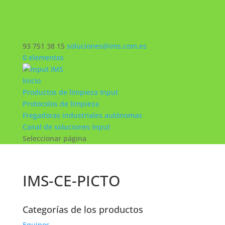
93 751 38 15
soluciones@ims.com.es
0 elementos
Inicio
Productos de limpieza Input
Protocolos de limpieza
Fregadoras industriales autónomas
Canal de soluciones Input
Seleccionar página
IMS-CE-PICTO
Categorías de los productos
Equipos