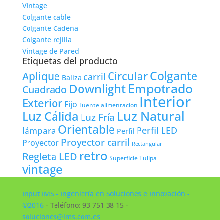
Vintage
Colgante cable
Colgante Cadena
Colgante rejilla
Vintage de Pared
Etiquetas del producto
Colgante
Circular
Aplique
carril
Baliza
Empotrado
Downlight
Cuadrado
Interior
Exterior
Fijo
Fuente alimentacion
Luz Natural
Luz Cálida
Luz Fría
Orientable
lámpara
Perfil LED
Perfil
Proyector carril
Proyector
Rectangular
retro
Regleta LED
Tulipa
Superficie
vintage
Input IMS - Ingeniería en Soluciones e Innovación -
©2016
- Teléfono: 93 751 38 15 -
soluciones@ims.com.es