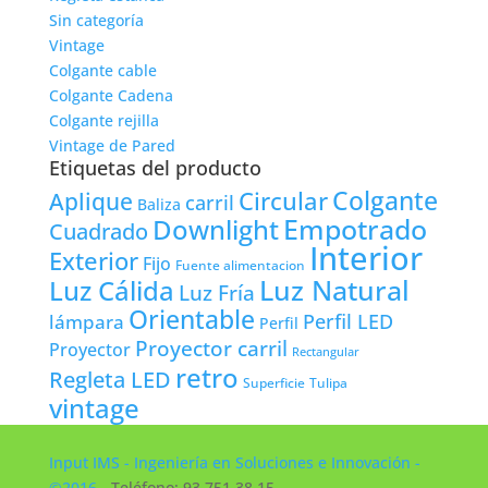
Sin categoría
Vintage
Colgante cable
Colgante Cadena
Colgante rejilla
Vintage de Pared
Etiquetas del producto
Colgante
Circular
Aplique
carril
Baliza
Empotrado
Downlight
Cuadrado
Interior
Exterior
Fijo
Fuente alimentacion
Luz Natural
Luz Cálida
Luz Fría
Orientable
lámpara
Perfil LED
Perfil
Proyector carril
Proyector
Rectangular
retro
Regleta LED
Tulipa
Superficie
vintage
Input IMS - Ingeniería en Soluciones e Innovación -
©2016
- Teléfono: 93 751 38 15 -