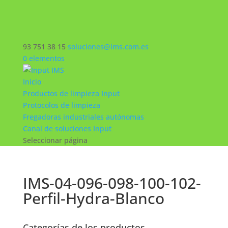
93 751 38 15
soluciones@ims.com.es
0 elementos
Inicio
Productos de limpieza Input
Protocolos de limpieza
Fregadoras industriales autónomas
Canal de soluciones Input
Seleccionar página
IMS-04-096-098-100-102-
Perfil-Hydra-Blanco
Categorías de los productos