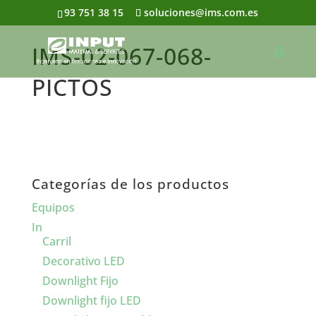
93 751 38 15
soluciones@ims.com.es
IMS-02-067-068-
PICTOS
Categorías de los productos
Equipos
In
Carril
Decorativo LED
Downlight Fijo
Downlight fijo LED