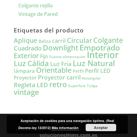
Colgante rejilla
Vintage de Pared
Etiquetas del producto
Colgante
Circular
Aplique
carril
Baliza
Empotrado
Downlight
Cuadrado
Interior
Exterior
Fijo
Fuente alimentacion
Luz Natural
Luz Cálida
Luz Fría
Orientable
lámpara
Perfil LED
Perfil
Proyector carril
Proyector
Rectangular
retro
Regleta LED
Tulipa
Superficie
vintage
Aceptación de cookies para una navegación óptima. (Real
Input IMS - Ingeniería en Soluciones e
Aceptar
Decreto-ley 13/2012)
Más información
Innovación - ©2016
- Teléfono: 93 751 38 15 -
soluciones@ims.com.es