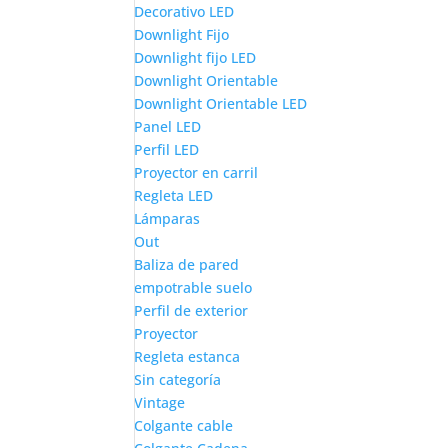
Decorativo LED
Downlight Fijo
Downlight fijo LED
Downlight Orientable
Downlight Orientable LED
Panel LED
Perfil LED
Proyector en carril
Regleta LED
Lámparas
Out
Baliza de pared
empotrable suelo
Perfil de exterior
Proyector
Regleta estanca
Sin categoría
Vintage
Colgante cable