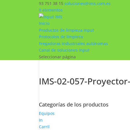
93 751 38 15
soluciones@ims.com.es
0 elementos
Inicio
Productos de limpieza Input
Protocolos de limpieza
Fregadoras industriales autónomas
Canal de soluciones Input
Seleccionar página
IMS-02-057-Proyector-
Categorías de los productos
Equipos
In
Carril