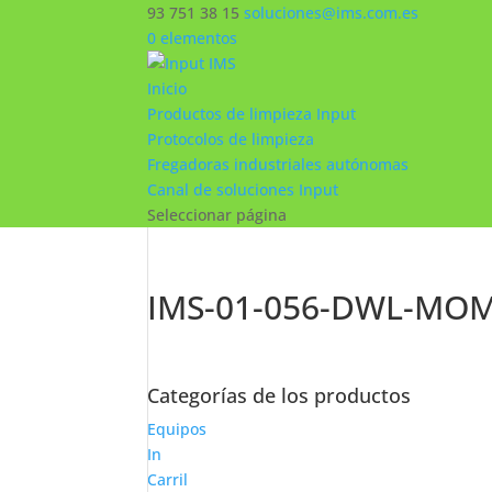
93 751 38 15
soluciones@ims.com.es
0 elementos
Inicio
Productos de limpieza Input
Protocolos de limpieza
Fregadoras industriales autónomas
Canal de soluciones Input
Seleccionar página
IMS-01-056-DWL-MO
Categorías de los productos
Equipos
In
Carril