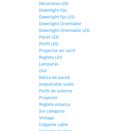
Decorativo LED
Downlight Fijo
Downlight fijo LED
Downlight Orientable
Downlight Orientable LED
Panel LED
Perfil LED
Proyector en carril
Regleta LED
Lámparas
Out
Baliza de pared
empotrable suelo
Perfil de exterior
Proyector
Regleta estanca
Sin categoría
Vintage
Colgante cable