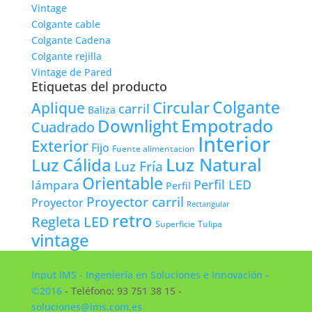
Vintage
Colgante cable
Colgante Cadena
Colgante rejilla
Vintage de Pared
Etiquetas del producto
Colgante
Circular
Aplique
carril
Baliza
Empotrado
Downlight
Cuadrado
Interior
Exterior
Fijo
Fuente alimentacion
Luz Natural
Luz Cálida
Luz Fría
Orientable
lámpara
Perfil LED
Perfil
Proyector carril
Proyector
Rectangular
retro
Regleta LED
Tulipa
Superficie
vintage
Input IMS - Ingeniería en Soluciones e Innovación -
©2016
- Teléfono: 93 751 38 15 -
soluciones@ims.com.es