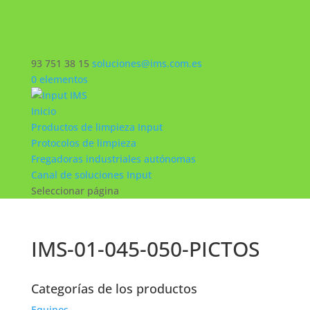
93 751 38 15
soluciones@ims.com.es
0 elementos
Inicio
Productos de limpieza Input
Protocolos de limpieza
Fregadoras industriales autónomas
Canal de soluciones Input
Seleccionar página
IMS-01-045-050-PICTOS
Categorías de los productos
Equipos