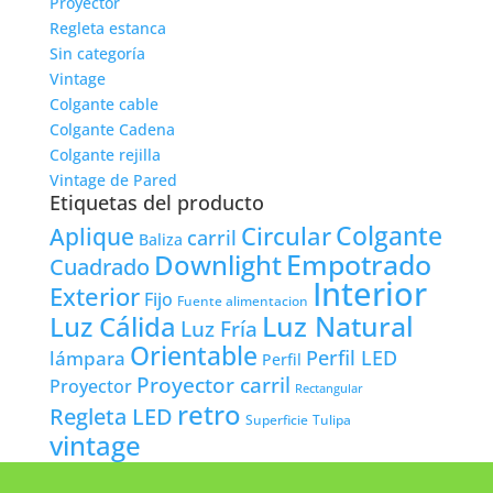
Proyector
Regleta estanca
Sin categoría
Vintage
Colgante cable
Colgante Cadena
Colgante rejilla
Vintage de Pared
Etiquetas del producto
Colgante
Circular
Aplique
carril
Baliza
Empotrado
Downlight
Cuadrado
Interior
Exterior
Fijo
Fuente alimentacion
Luz Natural
Luz Cálida
Luz Fría
Orientable
lámpara
Perfil LED
Perfil
Proyector carril
Proyector
Rectangular
retro
Regleta LED
Tulipa
Superficie
vintage