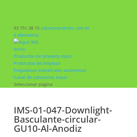
93 751 38 15
soluciones@ims.com.es
0 elementos
Inicio
Productos de limpieza Input
Protocolos de limpieza
Fregadoras industriales autónomas
Canal de soluciones Input
Seleccionar página
IMS-01-047-Downlight-
Basculante-circular-
GU10-Al-Anodiz