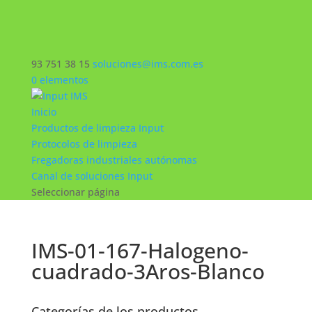
93 751 38 15
soluciones@ims.com.es
0 elementos
Inicio
Productos de limpieza Input
Protocolos de limpieza
Fregadoras industriales autónomas
Canal de soluciones Input
Seleccionar página
IMS-01-167-Halogeno-
cuadrado-3Aros-Blanco
Categorías de los productos