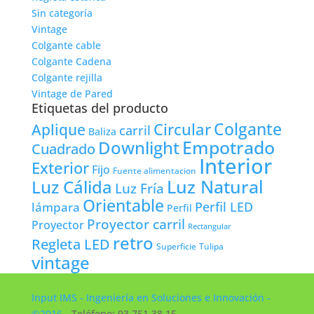
Sin categoría
Vintage
Colgante cable
Colgante Cadena
Colgante rejilla
Vintage de Pared
Etiquetas del producto
Colgante
Circular
Aplique
carril
Baliza
Empotrado
Downlight
Cuadrado
Interior
Exterior
Fijo
Fuente alimentacion
Luz Natural
Luz Cálida
Luz Fría
Orientable
lámpara
Perfil LED
Perfil
Proyector carril
Proyector
Rectangular
retro
Regleta LED
Tulipa
Superficie
vintage
Input IMS - Ingeniería en Soluciones e Innovación -
©2016
- Teléfono: 93 751 38 15 -