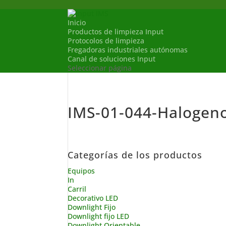
Inicio
Productos de limpieza Input
Protocolos de limpieza
Fregadoras industriales autónomas
Canal de soluciones Input
Seleccionar página
IMS-01-044-Halogen
Categorías de los productos
Equipos
In
Carril
Decorativo LED
Downlight Fijo
Downlight fijo LED
Downlight Orientable