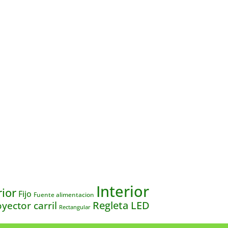
Interior
rior
Fijo
Fuente alimentacion
yector carril
Regleta LED
Rectangular