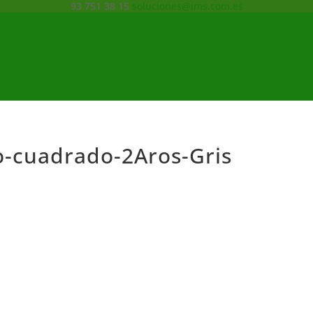
93 751 38 15
soluciones@ims.com.es
o-cuadrado-2Aros-Gris