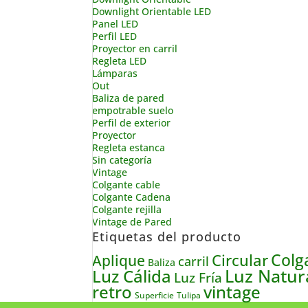
Downlight Orientable LED
Panel LED
Perfil LED
Proyector en carril
Regleta LED
Lámparas
Out
Baliza de pared
empotrable suelo
Perfil de exterior
Proyector
Regleta estanca
Sin categoría
Vintage
Colgante cable
Colgante Cadena
Colgante rejilla
Vintage de Pared
Etiquetas del producto
Colg
Circular
Aplique
carril
Baliza
Luz Natur
Luz Cálida
Luz Fría
retro
vintage
Tulipa
Superficie