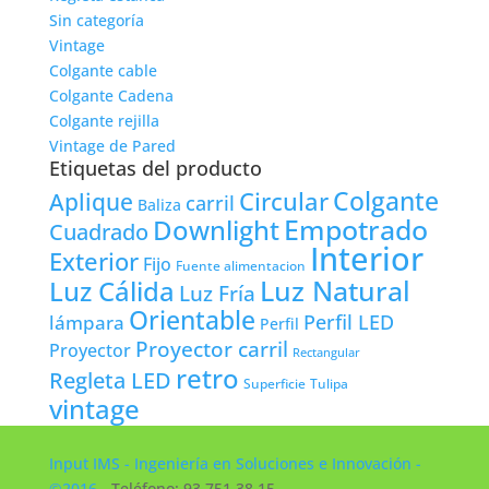
Sin categoría
Vintage
Colgante cable
Colgante Cadena
Colgante rejilla
Vintage de Pared
Etiquetas del producto
Colgante
Circular
Aplique
carril
Baliza
Empotrado
Downlight
Cuadrado
Interior
Exterior
Fijo
Fuente alimentacion
Luz Natural
Luz Cálida
Luz Fría
Orientable
lámpara
Perfil LED
Perfil
Proyector carril
Proyector
Rectangular
retro
Regleta LED
Tulipa
Superficie
vintage
Input IMS - Ingeniería en Soluciones e Innovación -
©2016
- Teléfono: 93 751 38 15 -