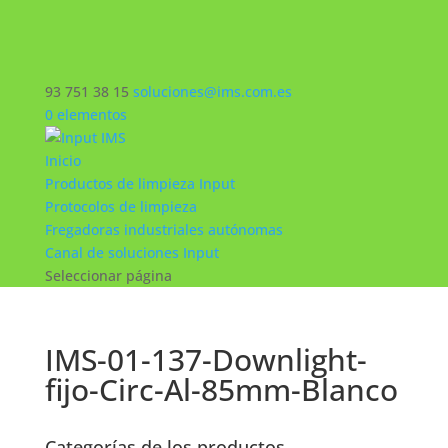
93 751 38 15
soluciones@ims.com.es
0 elementos
Inicio
Productos de limpieza Input
Protocolos de limpieza
Fregadoras industriales autónomas
Canal de soluciones Input
Seleccionar página
IMS-01-137-Downlight-
fijo-Circ-Al-85mm-Blanco
Categorías de los productos