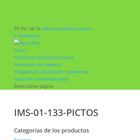
93 751 38 15
soluciones@ims.com.es
0 elementos
Inicio
Productos de limpieza Input
Protocolos de limpieza
Fregadoras industriales autónomas
Canal de soluciones Input
Seleccionar página
IMS-01-133-PICTOS
Categorías de los productos
Equipos