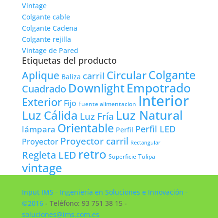
Vintage
Colgante cable
Colgante Cadena
Colgante rejilla
Vintage de Pared
Etiquetas del producto
Colgante
Circular
Aplique
carril
Baliza
Empotrado
Downlight
Cuadrado
Interior
Exterior
Fijo
Fuente alimentacion
Luz Natural
Luz Cálida
Luz Fría
Orientable
lámpara
Perfil LED
Perfil
Proyector carril
Proyector
Rectangular
retro
Regleta LED
Tulipa
Superficie
vintage
Input IMS - Ingeniería en Soluciones e Innovación -
©2016
- Teléfono: 93 751 38 15 -
soluciones@ims.com.es