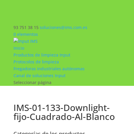
93 751 38 15
soluciones@ims.com.es
0 elementos
Inicio
Productos de limpieza Input
Protocolos de limpieza
Fregadoras industriales autónomas
Canal de soluciones Input
Seleccionar página
IMS-01-133-Downlight-
fijo-Cuadrado-Al-Blanco
Categorías de los productos