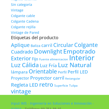
Sin categoría
Vintage
Colgante cable
Colgante Cadena
Colgante rejilla
Vintage de Pared
Etiquetas del producto
Colgante
Circular
Aplique
carril
Baliza
Empotrado
Downlight
Cuadrado
Interior
Exterior
Fijo
Fuente alimentacion
Luz Natural
Luz Cálida
Luz Fría
Orientable
lámpara
Perfil LED
Perfil
Proyector carril
Proyector
Rectangular
retro
Regleta LED
Tulipa
Superficie
vintage
Input IMS - Ingeniería en Soluciones e Innovación -
©2016
- Teléfono: 93 751 38 15 -