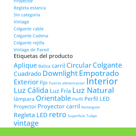
Proyector
Regleta estanca
Sin categoría
Vintage
Colgante cable
Colgante Cadena
Colgante rejilla
Vintage de Pared
Etiquetas del producto
Colgante
Circular
Aplique
carril
Baliza
Empotrado
Downlight
Cuadrado
Interior
Exterior
Fijo
Fuente alimentacion
Luz Natural
Luz Cálida
Luz Fría
Orientable
lámpara
Perfil LED
Perfil
Proyector carril
Proyector
Rectangular
retro
Regleta LED
Tulipa
Superficie
vintage