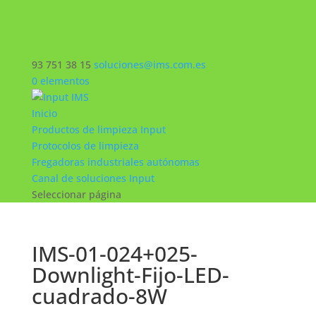
93 751 38 15
soluciones@ims.com.es
0 elementos
Inicio
Productos de limpieza Input
Protocolos de limpieza
Fregadoras industriales autónomas
Canal de soluciones Input
Seleccionar página
IMS-01-024+025-
Downlight-Fijo-LED-
cuadrado-8W