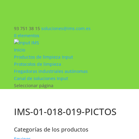
93 751 38 15
soluciones@ims.com.es
0 elementos
Inicio
Productos de limpieza Input
Protocolos de limpieza
Fregadoras industriales autónomas
Canal de soluciones Input
Seleccionar página
IMS-01-018-019-PICTOS
Categorías de los productos
Equipos