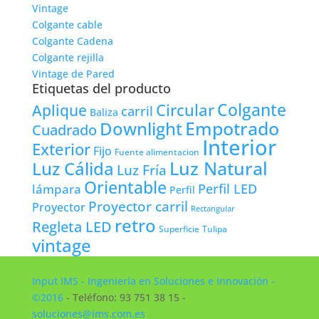
Vintage
Colgante cable
Colgante Cadena
Colgante rejilla
Vintage de Pared
Etiquetas del producto
Colgante
Circular
Aplique
carril
Baliza
Empotrado
Downlight
Cuadrado
Interior
Exterior
Fijo
Fuente alimentacion
Luz Natural
Luz Cálida
Luz Fría
Orientable
lámpara
Perfil LED
Perfil
Proyector carril
Proyector
Rectangular
retro
Regleta LED
Tulipa
Superficie
vintage
Input IMS - Ingeniería en Soluciones e Innovación -
©2016
- Teléfono: 93 751 38 15 -
soluciones@ims.com.es