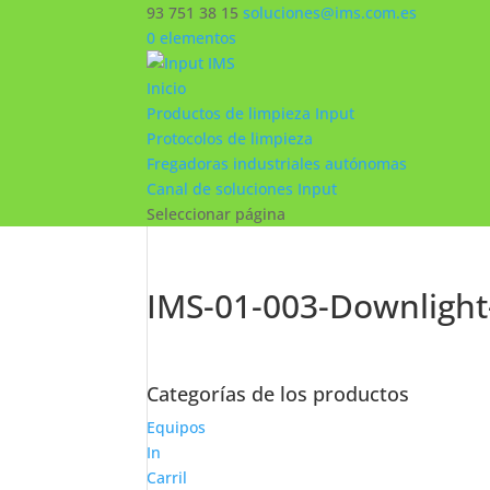
93 751 38 15
soluciones@ims.com.es
0 elementos
Inicio
Productos de limpieza Input
Protocolos de limpieza
Fregadoras industriales autónomas
Canal de soluciones Input
Seleccionar página
IMS-01-003-Downlight
Categorías de los productos
Equipos
In
Carril