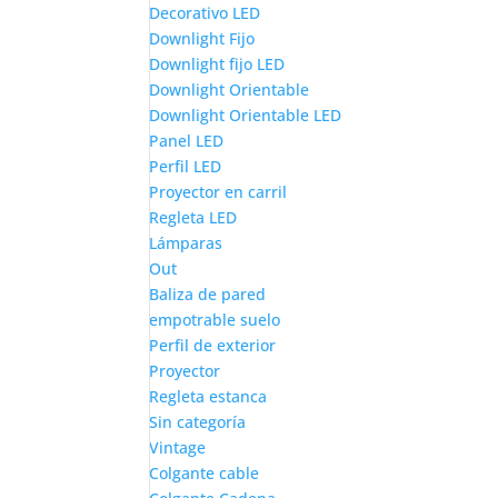
Decorativo LED
Downlight Fijo
Downlight fijo LED
Downlight Orientable
Downlight Orientable LED
Panel LED
Perfil LED
Proyector en carril
Regleta LED
Lámparas
Out
Baliza de pared
empotrable suelo
Perfil de exterior
Proyector
Regleta estanca
Sin categoría
Vintage
Colgante cable