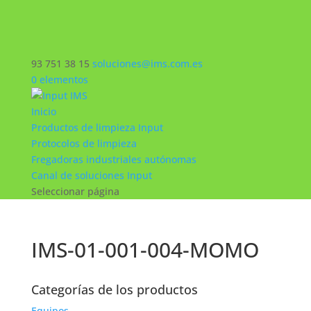
93 751 38 15
soluciones@ims.com.es
0 elementos
Inicio
Productos de limpieza Input
Protocolos de limpieza
Fregadoras industriales autónomas
Canal de soluciones Input
Seleccionar página
IMS-01-001-004-MOMO
Categorías de los productos
Equipos