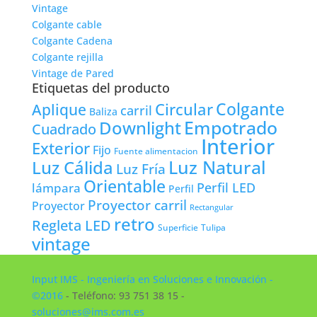
Vintage
Colgante cable
Colgante Cadena
Colgante rejilla
Vintage de Pared
Etiquetas del producto
Colgante
Circular
Aplique
carril
Baliza
Empotrado
Downlight
Cuadrado
Interior
Exterior
Fijo
Fuente alimentacion
Luz Natural
Luz Cálida
Luz Fría
Orientable
lámpara
Perfil LED
Perfil
Proyector carril
Proyector
Rectangular
retro
Regleta LED
Tulipa
Superficie
vintage
Input IMS - Ingeniería en Soluciones e Innovación -
©2016
- Teléfono: 93 751 38 15 -
soluciones@ims.com.es