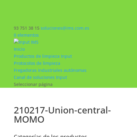
93 751 38 15
soluciones@ims.com.es
0 elementos
Inicio
Productos de limpieza Input
Protocolos de limpieza
Fregadoras industriales autónomas
Canal de soluciones Input
Seleccionar página
210217-Union-central-
MOMO
Categorías de los productos