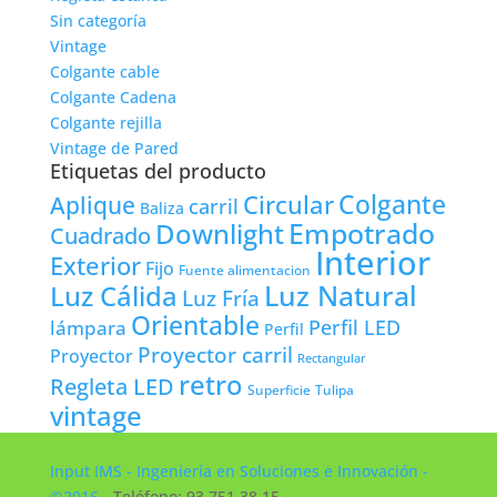
Sin categoría
Vintage
Colgante cable
Colgante Cadena
Colgante rejilla
Vintage de Pared
Etiquetas del producto
Colgante
Circular
Aplique
carril
Baliza
Empotrado
Downlight
Cuadrado
Interior
Exterior
Fijo
Fuente alimentacion
Luz Natural
Luz Cálida
Luz Fría
Orientable
lámpara
Perfil LED
Perfil
Proyector carril
Proyector
Rectangular
retro
Regleta LED
Tulipa
Superficie
vintage
Input IMS - Ingeniería en Soluciones e Innovación -
©2016
- Teléfono: 93 751 38 15 -