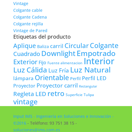
Vintage
Colgante cable
Colgante Cadena
Colgante rejilla
Vintage de Pared
Etiquetas del producto
Colgante
Circular
Aplique
carril
Baliza
Empotrado
Downlight
Cuadrado
Interior
Exterior
Fijo
Fuente alimentacion
Luz Natural
Luz Cálida
Luz Fría
Orientable
lámpara
Perfil LED
Perfil
Proyector carril
Proyector
Rectangular
retro
Regleta LED
Tulipa
Superficie
vintage
Input IMS - Ingeniería en Soluciones e Innovación -
©2016
- Teléfono: 93 751 38 15 -
soluciones@ims.com.es