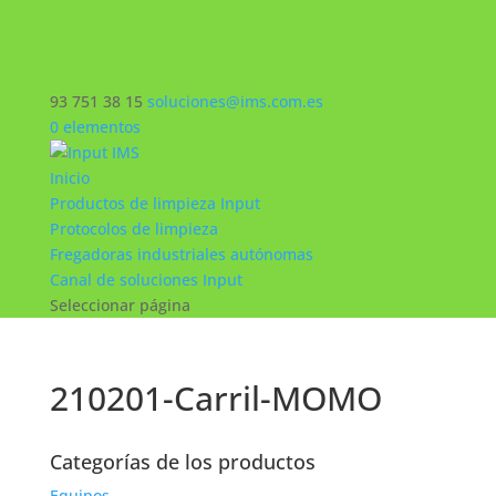
93 751 38 15
soluciones@ims.com.es
0 elementos
Inicio
Productos de limpieza Input
Protocolos de limpieza
Fregadoras industriales autónomas
Canal de soluciones Input
Seleccionar página
210201-Carril-MOMO
Categorías de los productos
Equipos