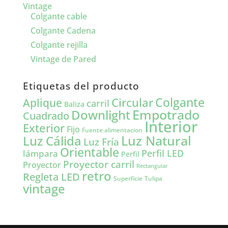
Vintage
Colgante cable
Colgante Cadena
Colgante rejilla
Vintage de Pared
Etiquetas del producto
Colgante
Circular
Aplique
carril
Baliza
Empotrado
Downlight
Cuadrado
Interior
Exterior
Fijo
Fuente alimentacion
Luz Natural
Luz Cálida
Luz Fría
Orientable
lámpara
Perfil LED
Perfil
Proyector carril
Proyector
Rectangular
retro
Regleta LED
Tulipa
Superficie
vintage