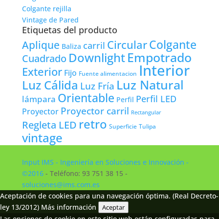
Colgante rejilla
Vintage de Pared
Etiquetas del producto
Colgante
Circular
Aplique
carril
Baliza
Empotrado
Downlight
Cuadrado
Interior
Exterior
Fijo
Fuente alimentacion
Luz Natural
Luz Cálida
Luz Fría
Orientable
lámpara
Perfil LED
Perfil
Proyector carril
Proyector
Rectangular
retro
Regleta LED
Tulipa
Superficie
vintage
Input IMS - Ingeniería en Soluciones e Innovación -
©2016
- Teléfono: 93 751 38 15 -
soluciones@ims.com.es
Aceptación de cookies para una navegación óptima. (Real Decreto-
ley 13/2012)
Más información
Aceptar
Las opciones de cookie en este sitio web están configuradas para