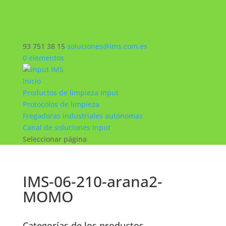
93 751 38 15
soluciones@ims.com.es
0 elementos
Inicio
Productos de limpieza Input
Protocolos de limpieza
Fregadoras industriales autónomas
Canal de soluciones Input
Seleccionar página
IMS-06-210-arana2-
MOMO
Categorías de los productos