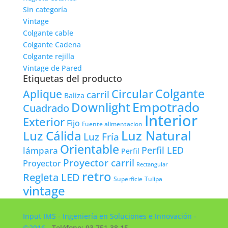
Sin categoría
Vintage
Colgante cable
Colgante Cadena
Colgante rejilla
Vintage de Pared
Etiquetas del producto
Colgante
Circular
Aplique
carril
Baliza
Empotrado
Downlight
Cuadrado
Interior
Exterior
Fijo
Fuente alimentacion
Luz Natural
Luz Cálida
Luz Fría
Orientable
lámpara
Perfil LED
Perfil
Proyector carril
Proyector
Rectangular
retro
Regleta LED
Tulipa
Superficie
vintage
Input IMS - Ingeniería en Soluciones e Innovación -
©2016
- Teléfono: 93 751 38 15 -