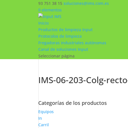
93 751 38 15
soluciones@ims.com.es
0 elementos
Inicio
Productos de limpieza Input
Protocolos de limpieza
Fregadoras industriales autónomas
Canal de soluciones Input
Seleccionar página
IMS-06-203-Colg-rect
Categorías de los productos
Equipos
In
Carril