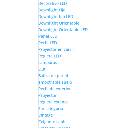
Decorativo LED
Downlight Fijo
Downlight fijo LED
Downlight Orientable
Downlight Orientable LED
Panel LED
Perfil LED
Proyector en carril
Regleta LED
Lámparas
Out
Baliza de pared
empotrable suelo
Perfil de exterior
Proyector
Regleta estanca
Sin categoría
Vintage
Colgante cable