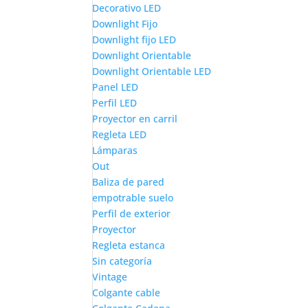
Decorativo LED
Downlight Fijo
Downlight fijo LED
Downlight Orientable
Downlight Orientable LED
Panel LED
Perfil LED
Proyector en carril
Regleta LED
Lámparas
Out
Baliza de pared
empotrable suelo
Perfil de exterior
Proyector
Regleta estanca
Sin categoría
Vintage
Colgante cable