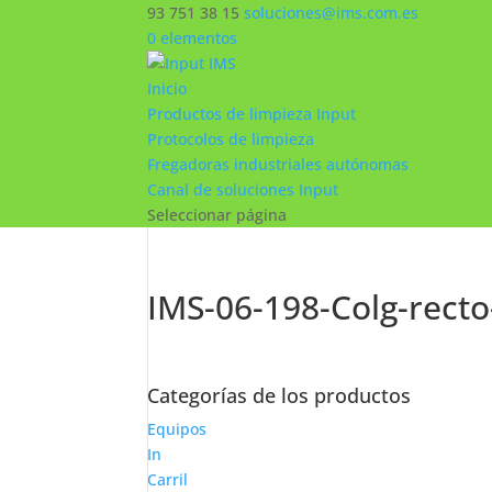
93 751 38 15
soluciones@ims.com.es
0 elementos
Inicio
Productos de limpieza Input
Protocolos de limpieza
Fregadoras industriales autónomas
Canal de soluciones Input
Seleccionar página
IMS-06-198-Colg-recto
Categorías de los productos
Equipos
In
Carril