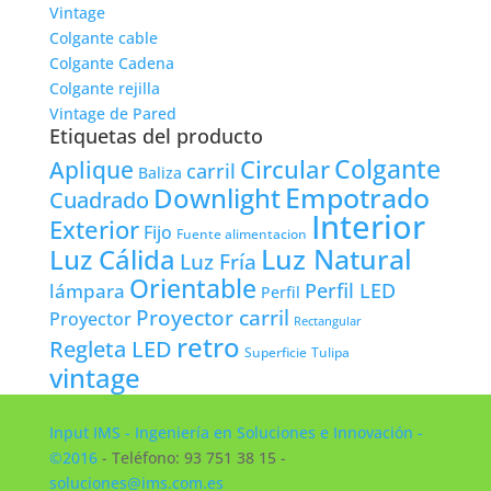
Vintage
Colgante cable
Colgante Cadena
Colgante rejilla
Vintage de Pared
Etiquetas del producto
Colgante
Circular
Aplique
carril
Baliza
Empotrado
Downlight
Cuadrado
Interior
Exterior
Fijo
Fuente alimentacion
Luz Natural
Luz Cálida
Luz Fría
Orientable
lámpara
Perfil LED
Perfil
Proyector carril
Proyector
Rectangular
retro
Regleta LED
Tulipa
Superficie
vintage
Input IMS - Ingeniería en Soluciones e Innovación -
©2016
- Teléfono: 93 751 38 15 -
soluciones@ims.com.es