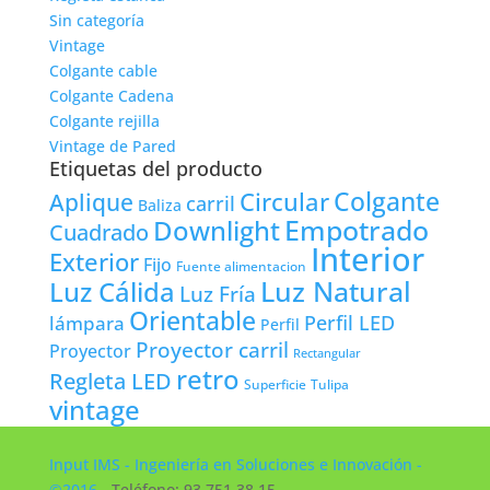
Sin categoría
Vintage
Colgante cable
Colgante Cadena
Colgante rejilla
Vintage de Pared
Etiquetas del producto
Colgante
Circular
Aplique
carril
Baliza
Empotrado
Downlight
Cuadrado
Interior
Exterior
Fijo
Fuente alimentacion
Luz Natural
Luz Cálida
Luz Fría
Orientable
lámpara
Perfil LED
Perfil
Proyector carril
Proyector
Rectangular
retro
Regleta LED
Tulipa
Superficie
vintage
Input IMS - Ingeniería en Soluciones e Innovación -
©2016
- Teléfono: 93 751 38 15 -