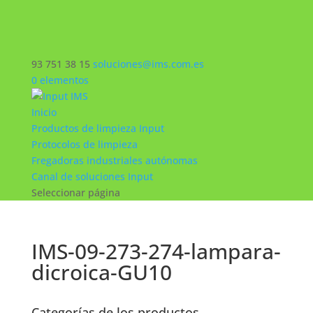
93 751 38 15
soluciones@ims.com.es
0 elementos
Inicio
Productos de limpieza Input
Protocolos de limpieza
Fregadoras industriales autónomas
Canal de soluciones Input
Seleccionar página
IMS-09-273-274-lampara-
dicroica-GU10
Categorías de los productos