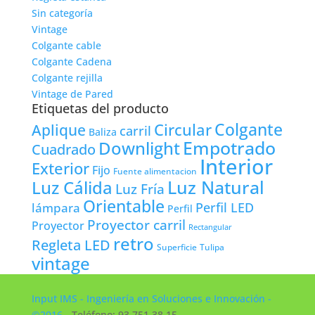
Sin categoría
Vintage
Colgante cable
Colgante Cadena
Colgante rejilla
Vintage de Pared
Etiquetas del producto
Colgante
Circular
Aplique
carril
Baliza
Empotrado
Downlight
Cuadrado
Interior
Exterior
Fijo
Fuente alimentacion
Luz Natural
Luz Cálida
Luz Fría
Orientable
lámpara
Perfil LED
Perfil
Proyector carril
Proyector
Rectangular
retro
Regleta LED
Tulipa
Superficie
vintage
Input IMS - Ingeniería en Soluciones e Innovación -
©2016
- Teléfono: 93 751 38 15 -