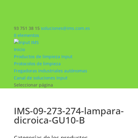
93 751 38 15
soluciones@ims.com.es
0 elementos
Inicio
Productos de limpieza Input
Protocolos de limpieza
Fregadoras industriales autónomas
Canal de soluciones Input
Seleccionar página
IMS-09-273-274-lampara-
dicroica-GU10-B
Categorías de los productos