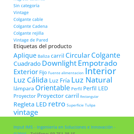
Sin categoría
Vintage
Colgante cable
Colgante Cadena
Colgante rejilla
Vintage de Pared
Etiquetas del producto
Colgante
Circular
Aplique
carril
Baliza
Empotrado
Downlight
Cuadrado
Interior
Exterior
Fijo
Fuente alimentacion
Luz Natural
Luz Cálida
Luz Fría
Orientable
lámpara
Perfil LED
Perfil
Proyector carril
Proyector
Rectangular
retro
Regleta LED
Tulipa
Superficie
vintage
Input IMS - Ingeniería en Soluciones e Innovación -
©2016
- Teléfono: 93 751 38 15 -