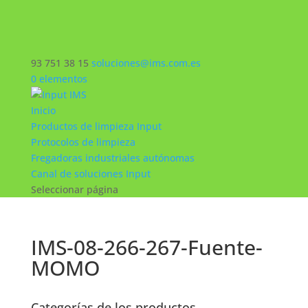
93 751 38 15
soluciones@ims.com.es
0 elementos
Inicio
Productos de limpieza Input
Protocolos de limpieza
Fregadoras industriales autónomas
Canal de soluciones Input
Seleccionar página
IMS-08-266-267-Fuente-
MOMO
Categorías de los productos