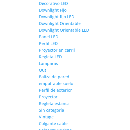
Decorativo LED
Downlight Fijo
Downlight fijo LED
Downlight Orientable
Downlight Orientable LED
Panel LED
Perfil LED
Proyector en carril
Regleta LED
Lámparas
Out
Baliza de pared
empotrable suelo
Perfil de exterior
Proyector
Regleta estanca
Sin categoría
Vintage
Colgante cable