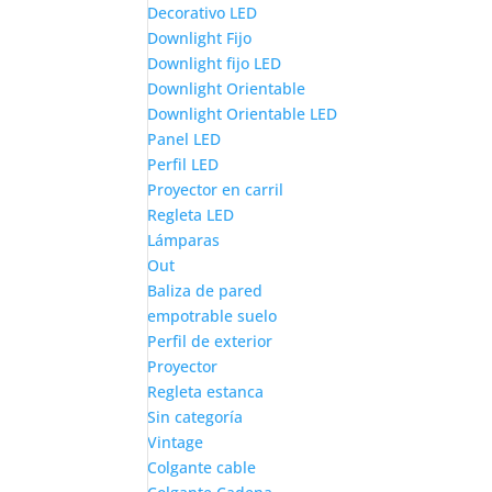
Decorativo LED
Downlight Fijo
Downlight fijo LED
Downlight Orientable
Downlight Orientable LED
Panel LED
Perfil LED
Proyector en carril
Regleta LED
Lámparas
Out
Baliza de pared
empotrable suelo
Perfil de exterior
Proyector
Regleta estanca
Sin categoría
Vintage
Colgante cable