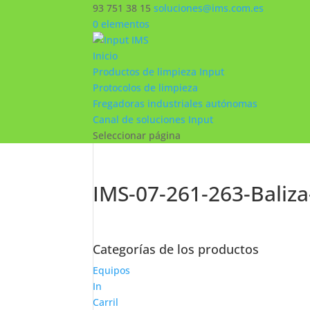
93 751 38 15
soluciones@ims.com.es
0 elementos
Inicio
Productos de limpieza Input
Protocolos de limpieza
Fregadoras industriales autónomas
Canal de soluciones Input
Seleccionar página
IMS-07-261-263-Baliza
Categorías de los productos
Equipos
In
Carril