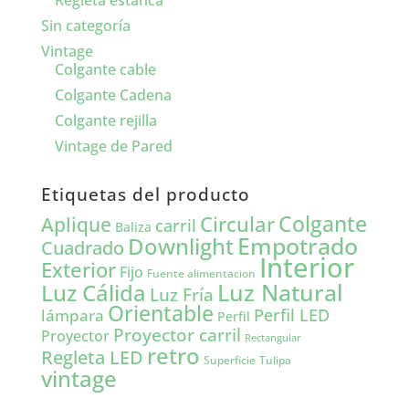
Regleta estanca
Sin categoría
Vintage
Colgante cable
Colgante Cadena
Colgante rejilla
Vintage de Pared
Etiquetas del producto
Colgante
Circular
Aplique
carril
Baliza
Empotrado
Downlight
Cuadrado
Interior
Exterior
Fijo
Fuente alimentacion
Luz Natural
Luz Cálida
Luz Fría
Orientable
lámpara
Perfil LED
Perfil
Proyector carril
Proyector
Rectangular
retro
Regleta LED
Tulipa
Superficie
vintage