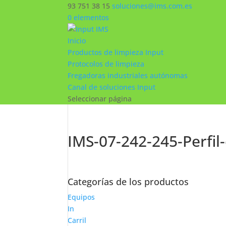
93 751 38 15
soluciones@ims.com.es
0 elementos
Inicio
Productos de limpieza Input
Protocolos de limpieza
Fregadoras industriales autónomas
Canal de soluciones Input
Seleccionar página
IMS-07-242-245-Perfil
Categorías de los productos
Equipos
In
Carril