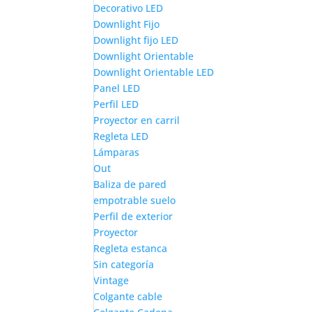
Decorativo LED
Downlight Fijo
Downlight fijo LED
Downlight Orientable
Downlight Orientable LED
Panel LED
Perfil LED
Proyector en carril
Regleta LED
Lámparas
Out
Baliza de pared
empotrable suelo
Perfil de exterior
Proyector
Regleta estanca
Sin categoría
Vintage
Colgante cable