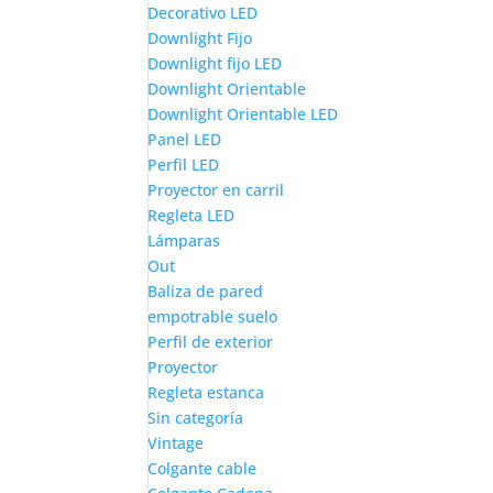
Decorativo LED
Downlight Fijo
Downlight fijo LED
Downlight Orientable
Downlight Orientable LED
Panel LED
Perfil LED
Proyector en carril
Regleta LED
Lámparas
Out
Baliza de pared
empotrable suelo
Perfil de exterior
Proyector
Regleta estanca
Sin categoría
Vintage
Colgante cable