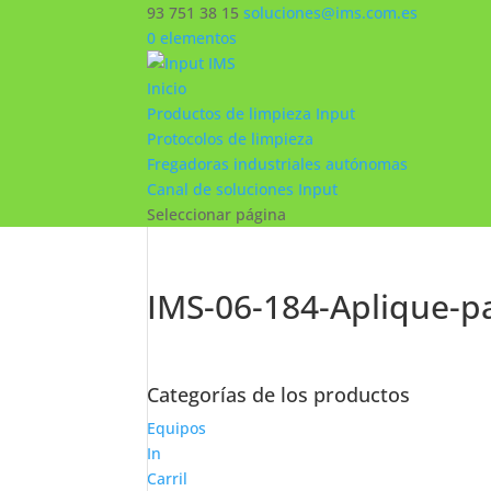
93 751 38 15
soluciones@ims.com.es
0 elementos
Inicio
Productos de limpieza Input
Protocolos de limpieza
Fregadoras industriales autónomas
Canal de soluciones Input
Seleccionar página
IMS-06-184-Aplique-p
Categorías de los productos
Equipos
In
Carril