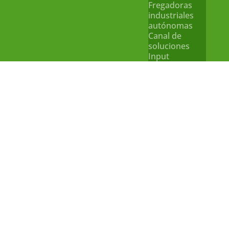
Fregadoras
industriales
autónomas
Canal de
soluciones
Input