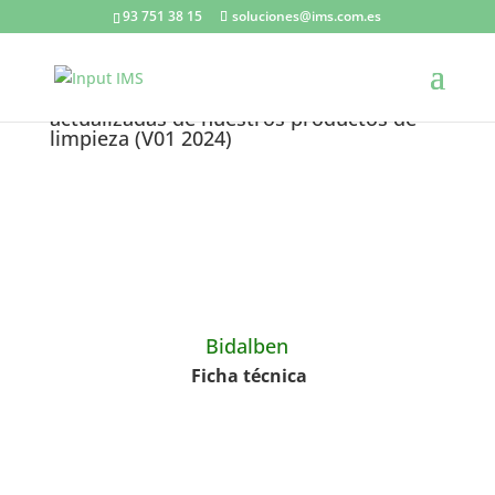
93 751 38 15
soluciones@ims.com.es
Fichas técnicas y fichas de seguridad
actualizadas de nuestros productos de
limpieza (V01 2024)
Bidalben
Ficha técnica